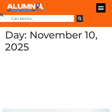
Day:
November 10,
2025
Ditlumnier ITB Ajak
Alumni dan Pecinta
Board Game Ikut
Meramaikan MaBar @
RuKA