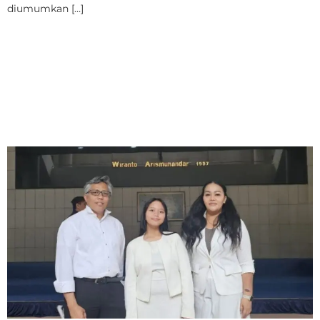
diumumkan […]
Saat Ziel Dampingi
Ibunya Menangis Haru di
Wisuda Ayah yang Telah
Tiada