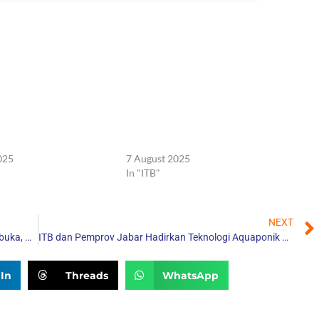
d to Wondr jadi
Guru Besar ITB Berlari untuk Dana
buka Menuju ITB Ultra
Lestari di Ajang Ultra Marathon
025
2025
025
7 August 2025
In "ITB"
NEXT
Pendaftaran Pemilih Pemilu IA-ITB 2025 Resmi Dibuka, Begini Cara Daftarnya
ITB dan Pemprov Jabar Hadirkan Teknologi Aquaponik untuk Atasi Stunting
In
Threads
WhatsApp