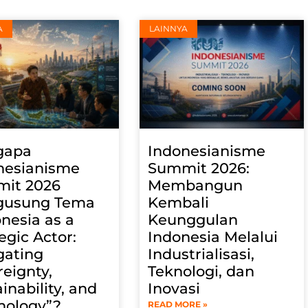
A
LAINNYA
gapa
Indonesianisme
nesianisme
Summit 2026:
it 2026
Membangun
gusung Tema
Kembali
nesia as a
Keunggulan
egic Actor:
Indonesia Melalui
gating
Industrialisasi,
eignty,
Teknologi, dan
inability, and
Inovasi
nology”?
READ MORE »