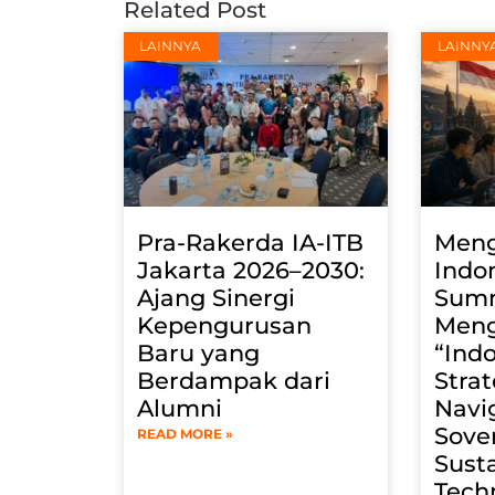
Related Post
LAINNYA
LAINNY
Pra-Rakerda IA-ITB
Men
Jakarta 2026–2030:
Indo
Ajang Sinergi
Summ
Kepengurusan
Men
Baru yang
“Indo
Berdampak dari
Strat
Alumni
Navi
Sover
READ MORE »
Susta
Tech