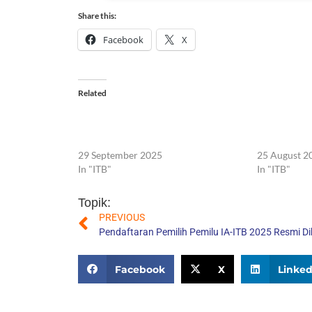
Share this:
Facebook
X
Related
Wondr ITB Ultra Marathon 2025
Semarak Roa
Tuntas, Raup Rp 1,25 Miliar untuk
Gerbang Pem
Dana Lestari
Marathon 2
29 September 2025
25 August 2
In "ITB"
In "ITB"
Topik:
PREVIOUS
Share:
Facebook
X
Linked