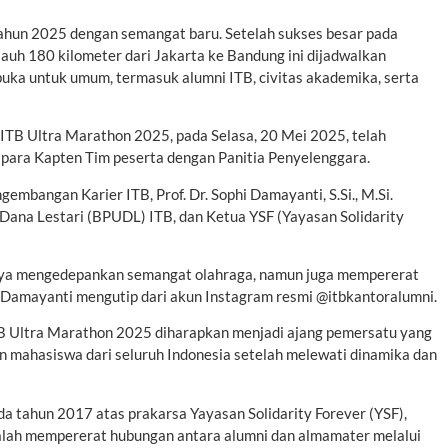
i tahun 2025 dengan semangat baru. Setelah sukses besar pada
jauh 180 kilometer dari Jakarta ke Bandung ini dijadwalkan
ka untuk umum, termasuk alumni ITB, civitas akademika, serta
 ITB Ultra Marathon 2025, pada Selasa, 20 Mei 2025, telah
para Kapten Tim peserta dengan Panitia Penyelenggara.
gembangan Karier ITB, Prof. Dr. Sophi Damayanti, S.Si., M.Si.
ana Lestari (BPUDL) ITB, dan Ketua YSF (Yayasan Solidarity
anya mengedepankan semangat olahraga, namun juga mempererat
hi Damayanti mengutip dari akun Instagram resmi @itbkantoralumni.
TB Ultra Marathon 2025 diharapkan menjadi ajang pemersatu yang
n mahasiswa dari seluruh Indonesia setelah melewati dinamika dan
da tahun 2017 atas prakarsa Yayasan Solidarity Forever (YSF),
dalah mempererat hubungan antara alumni dan almamater melalui