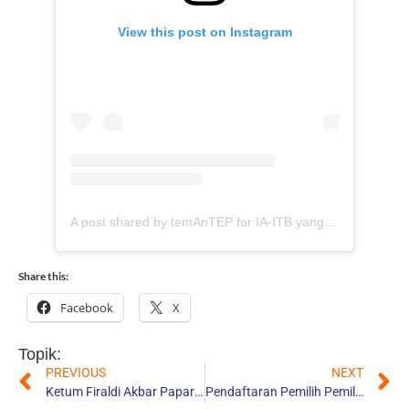
View this post on Instagram
A post shared by temAnTEP for IA-ITB yang MANTEP (@temantep01)
Share this:
Facebook
X
Topik:
PREVIOUS
NEXT
Ketum Firaldi Akbar Paparkan Visi Ganesha Berkibar di Syukuran IA-ITB Jabar
Pendaftaran Pemilih Pemilu IA-ITB 2025 Ditutup Hari Ini