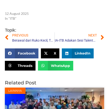
Rektor ITB VS
Mendiktisaintek
12 August 2025
In "ITB"
Topik:
PREVIOUS
NEXT
Berawal dari Ruko Kecil, Torch.id Karya Ben Wirawan Kini Tembus Forbes Asia 100 to Watch 2025
IA-ITB Adakan Sesi Talents Mapping untuk Kenali Potensi Unik Alumni Muda, Segera Temukan Milikmu Disini
Share:
Facebook
X
LinkedIn
Threads
WhatsApp
Related Post
LAINNYA