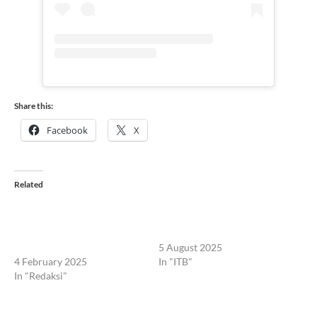
Share this:
Facebook
X
Related
ITB Rencana Masuk Sektor
Alumni Teknik Sipil ITB Gelar
Tambang, Ahli Peringatkan
Kompetisi ALSI ITB 3on3
Ancamannya bagi Reputasi
Basketball Festival
Akademik
5 August 2025
4 February 2025
In "ITB"
In "Redaksi"
ALSI ITB 3on3 Basketball
Festival Akan Sajikan Duel