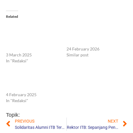
Related
Rektor ITB Tolak Wacana
Apresiasi Kontribusi di
Masuk Sektor Tambang:
Sektor Tambang, CEO Geo
Kampus Harus Jaga
Mining Berkah Raih
Tridharma, Bukan Masuk
Penghargaan di ISMC XV ITB
Pertambangan
24 February 2026
3 March 2025
Similar post
In "Redaksi"
ITB Rencana Masuk Sektor
Tambang, Ahli Peringatkan
Ancamannya bagi Reputasi
Akademik
4 February 2025
In "Redaksi"
Topik:
PREVIOUS
NEXT
Solidaritas Alumni ITB Terwujud Lewat Zakat dan Infak Gajah di ITB Ultra Marathon 2025
Rektor ITB: Sepanjang Penyelenggaraan, Ajang Ultra Marathon Raup Rp 1,3 M