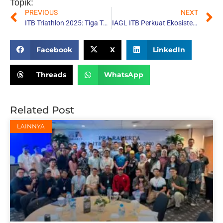
Topik:
PREVIOUS
NEXT
ITB Triathlon 2025: Tiga Tantangan, Satu Tujuan untuk Dana Lestari dari Dosen ITB
IAGL ITB Perkuat Ekosistem Geologi Nasional: Dari Laboratorium Kampus hingga Industri Logam Tanah Jarang
Share:
Facebook
X
LinkedIn
Threads
WhatsApp
Related Post
LAINNYA