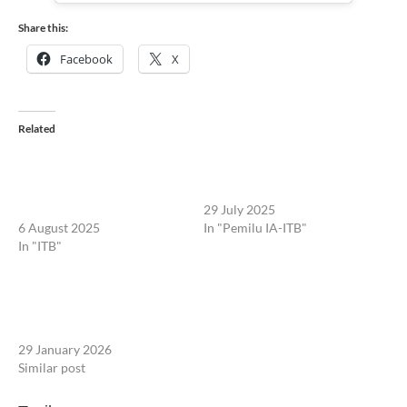
Share this:
Facebook
X
Related
Susunan Dewan Pengawas
Ketum IA-ITB Dukung Penuh
IA-ITB 2025–2029
Pembentukan Komisariat
Diumumkan, Siapa
Alumni Muda 2010–2020
Anggotanya?
29 July 2025
6 August 2025
In "Pemilu IA-ITB"
In "ITB"
Kongres IAM ITB 2026
Diumumkan: Momentum
Konsolidasi & Regenerasi
Alumni Mesin ITB
29 January 2026
Similar post