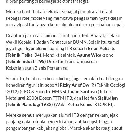
kiprah penting di berbagai sektor strategis.
Mereka hadir bukan sekadar sebagai pembicara, tetapi
sebagai role model yang membawa pengalaman nyata dalam
menavigasi tantangan kepemimpinan di era perubahan cepat.
Di antara para narasumber, turut hadir
Tedi Bharata
selaku
Wakil Kepala II Badan Pengaturan BUMN. Selain itu, tampil
juga figur-figur alumni penting ITB seperti
Brian Yuliarto
(Teknik Fisika ‘94)
, Mendiktisaintek,
Agung Wicaksono
(Teknik Industri ‘95)
Direktur Transformasi dan
Keberlanjutan Bisnis Pertamina.
Selain itu, kolaborasi lintas bidang juga semakin kuat dengan
kehadiran figur lain, seperti
Rizky Arief Dwi P.
(Teknik Geologi
‘2012) (CEO & Founder HMNS),
Imam Santoso
(Teknik
Metalurgi 2003) Dosen FTTM ITB, dan
Hetifah Sjaifudian
(Teknik Planologi 1982)
(Wakil Ketua Komisi X DPR RI).
Mereka semua merupakan alumni ITB dengan rekam jejak
panjang dalam dunia pemerintahan, antikorupsi, hingga
pengembangan kebijakan global. Mereka akan berbagi sudut