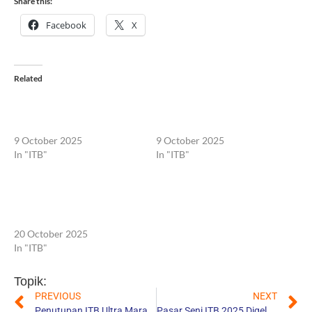
Share this:
Facebook
X
Related
Adicitra Ganesha ITB, Lelang
SBY Donasikan Lukisan
Seni Maestro Nasional
“Tangkuban Parahu” untuk
Bersistem Silent Auction
ITB di Adicitra Ganesha
9 October 2025
9 October 2025
In "ITB"
In "ITB"
Pasar Seni ITB 2025 Sukses
Digelar, Raup 2,6 Miliar
Lewat Lelang Seni Adicitra
Ganesha
20 October 2025
In "ITB"
Topik:
PREVIOUS
NEXT
Penutupan ITB Ultra Marathon: Kolaborasi BNI–ITB Majukan Pendidikan Nasional
Pasar Seni ITB 2025 Digelar 18-19 Oktober, Siap Jadi Event Nasional