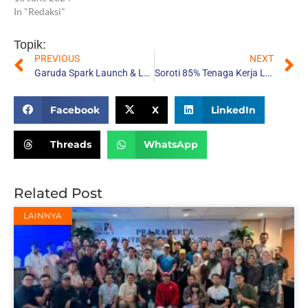
In "Redaksi"
Topik:
PREVIOUS
NEXT
Garuda Spark Launch & Lunch Tampilkan Inovasi 10 Startup Terpilih kepada Investor
Soroti 85% Tenaga Kerja Lulusan SMA, Menaker Yassierli Ajak Alumni ITB Perkuat Kualitas SDM
Share:
Facebook
X
LinkedIn
Threads
WhatsApp
Related Post
LAINNYA