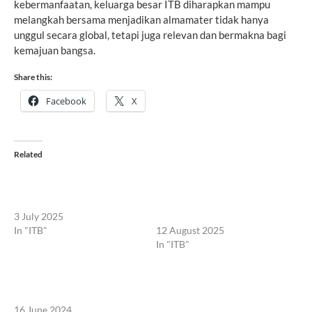
kebermanfaatan, keluarga besar ITB diharapkan mampu
melangkah bersama menjadikan almamater tidak hanya
unggul secara global, tetapi juga relevan dan bermakna bagi
kemajuan bangsa.
Share this:
Facebook
X
Related
Petisi Alumni ITB Tuntut
ALSI ITB 3on3 Basketball
Kampus Batalkan Proyek
Festival Akan Sajikan Duel
Kontroversial dengan PIK 2
Rektor ITB VS
3 July 2025
Mendiktisaintek
In "ITB"
12 August 2025
In "ITB"
Majalah Alumnia: Jembatan
Komunikasi Alumni ITB dan
Masyarakat
16 June 2024