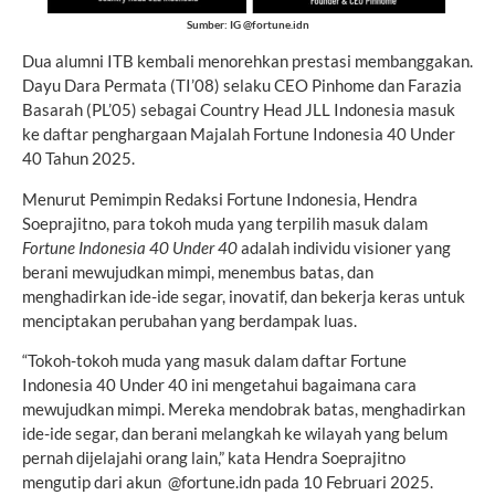
Sumber: IG @fortune.idn
Dua alumni ITB kembali menorehkan prestasi membanggakan.
Dayu Dara Permata (TI’08) selaku CEO Pinhome dan Farazia
Basarah (PL’05) sebagai Country Head JLL Indonesia masuk
ke daftar penghargaan Majalah Fortune Indonesia 40 Under
40 Tahun 2025.
Menurut Pemimpin Redaksi Fortune Indonesia, Hendra
Soeprajitno, para tokoh muda yang terpilih masuk dalam
Fortune Indonesia 40 Under 40
adalah individu visioner yang
berani mewujudkan mimpi, menembus batas, dan
menghadirkan ide-ide segar, inovatif, dan bekerja keras untuk
menciptakan perubahan yang berdampak luas.
“Tokoh-tokoh muda yang masuk dalam daftar Fortune
Indonesia 40 Under 40 ini mengetahui bagaimana cara
mewujudkan mimpi. Mereka mendobrak batas, menghadirkan
ide-ide segar, dan berani melangkah ke wilayah yang belum
pernah dijelajahi orang lain,” kata Hendra Soeprajitno
mengutip dari akun @fortune.idn pada 10 Februari 2025.