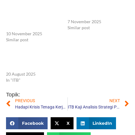
Startup Alumni ITB Series
Ditlumnier ITB Luncurkan
2025: Sinergi Ekosistem
Bulletin ASA Edisi Pertama
Wirausaha untuk
untuk Menyapa Alumni
Kembangkan Startup
7 November 2025
Nasional
Similar post
10 November 2025
Similar post
Membanggakan! Alumni ITB,
Zagy Berian Jadi Penasihat
Muda Sekjen PBB untuk
Perubahan Iklim
20 August 2025
In "ITB"
Topik:
PREVIOUS
NEXT
Hadapi Krisis Tenaga Kerja, Jepang Berikan Fasilitas Rumah Hingga Subsidi Kuliah untuk Gen Z
ITB Kaji Analisis Strategi Pemerintah untuk Capai Net Zero Emission Pada 2060 Mendatang
Share:
Facebook
X
LinkedIn