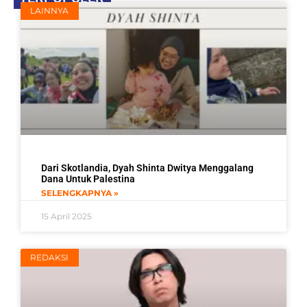
LAINNYA
Dari Skotlandia, Dyah Shinta Dwitya Menggalang
Dana Untuk Palestina
SELENGKAPNYA »
15 April 2025
REDAKSI