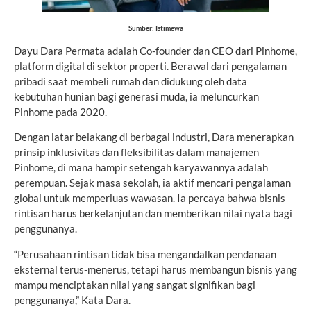
Sumber: Istimewa
Dayu Dara Permata adalah Co-founder dan CEO dari Pinhome,
platform digital di sektor properti. Berawal dari pengalaman
pribadi saat membeli rumah dan didukung oleh data
kebutuhan hunian bagi generasi muda, ia meluncurkan
Pinhome pada 2020.
Dengan latar belakang di berbagai industri, Dara menerapkan
prinsip inklusivitas dan fleksibilitas dalam manajemen
Pinhome, di mana hampir setengah karyawannya adalah
perempuan. Sejak masa sekolah, ia aktif mencari pengalaman
global untuk memperluas wawasan. Ia percaya bahwa bisnis
rintisan harus berkelanjutan dan memberikan nilai nyata bagi
penggunanya.
“Perusahaan rintisan tidak bisa mengandalkan pendanaan
eksternal terus-menerus, tetapi harus membangun bisnis yang
mampu menciptakan nilai yang sangat signifikan bagi
penggunanya,” Kata Dara.