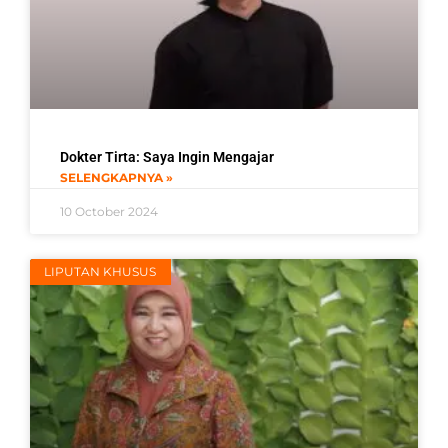
Dokter Tirta: Saya Ingin Mengajar
SELENGKAPNYA »
10 October 2024
LIPUTAN KHUSUS