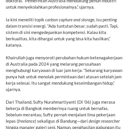
doktoral. “Pemerintah Australia mendukung penuh industri
untuk menyekolahkan profesionalnya,” ujarnya.
Ia kini meneliti topik
carbon capture
and storage
, isu penting
dalam transisi energi. “Ada tuntutan besar, sudah pasti. Tapi,
sistem di sini mengedepankan kompetensi. Kalau kita
berkualitas, kita dihargai untuk yang bisa kita hasilkan,”
katanya.
Khairullah juga menyoroti perubahan hukum ketenagakerjaan
di Australia pada 2024 yang melarang perusahaan
menghubungi karyawan di luar jam kerja. “Sekarang karyawan
punya hak untuk menolak permintaan dari atasan setelah jam
kerja selesai. Itu sangat mendukung keseimbangan hidup,”
ujarnya.
Dari Thailand, Sufty Nurahmartiyanti (DI ‘06) juga merasa
bekerja di Bangkok memberinya ruang untuk bernafas.
Sebelum merantau, Sufty pernah menjalani lima pekerjaan
lepas (
freelance
) sekaligus di Bandung—dari
design researcher
hingga manajer galeri seni. Namun, penghasilan gabungan itu