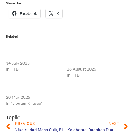
Share this:
Facebook
X
Related
5 Alasan Profesional Muda
Rektor ITB Berangkatkan Tim
Indonesia Pilih Resign dan
Ekspedisi Patriot untuk
Cari Kerja di Luar Negeri
Perkuat Ekonomi
14 July 2025
Transmigrasi Berdampak
In "ITB"
28 August 2025
In "ITB"
Peta Interaktif Sebaran WNI
di Dunia
20 May 2025
In "Liputan Khusus"
Topik:
PREVIOUS
NEXT
“Justru dari Masa Sulit, Bisnis Kami Mulai Menanjak”
Kolaborasi Dadakan Dua Kawan Lama