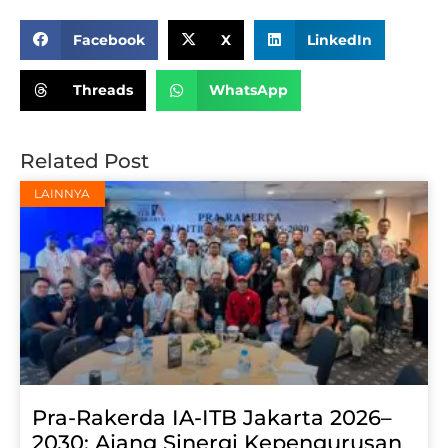
Share:
Facebook
X
LinkedIn
Threads
WhatsApp
Related Post
LAINNYA
Pra-Rakerda IA-ITB Jakarta 2026–
2030: Ajang Sinergi Kepengurusan