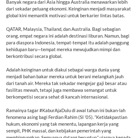
Banyak negara dari Asia hingga Australia menawarkan lebih
dari sekadar peluang ekonomi. Keinginan menjadi masyarakat
global kini memantik motivasi untuk berkarier lintas batas.
QATAR, Malaysia, Thailand, dan Australia. Bagi sebagian
orang, empat negara ini adalah destinasi liburan. Namun, bagi
para diaspora Indonesia, tempat-tempat itu adalah panggung
kehidupan baru—tempat mereka mewujudkan mimpi dan
berkontribusi secara global.
Adalah keinginan untuk diakui sebagai warga dunia yang
menjadi bahan bakar mereka untuk berani melangkah jauh
dari tanah air. Mereka tak sekadar mengejar gaji besar atau
fasilitas mewah, tetapi juga membawa semangat untuk
berkompetisi secara sehat di kancah internasional.
Ramainya tagar #KaburAjaDulu di awal tahun ini bukan-lah
fenomena asing bagi Ferdian Rahim (SI ’05). “Ketidakpastian
hukum, ekonomi yang tak menentu, lapangan kerja yang
sempit, PHK massal, dan kebijakan pemerintah yang
membingungkan. Semuanya datang beruntun,” ujarnya kepada