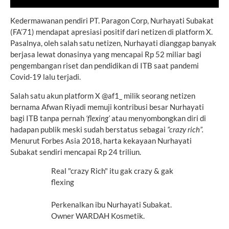
Kedermawanan pendiri PT. Paragon Corp, Nurhayati Subakat
(FA’71) mendapat apresiasi positif dari netizen di platform X.
Pasalnya, oleh salah satu netizen, Nurhayati dianggap banyak
berjasa lewat donasinya yang mencapai Rp 52 miliar bagi
pengembangan riset dan pendidikan di ITB saat pandemi
Covid-19 lalu terjadi.
Salah satu akun platform X @af1_ milik seorang netizen
bernama Afwan Riyadi memuji kontribusi besar Nurhayati
bagi ITB tanpa pernah
‘flexing’
atau menyombongkan diri di
hadapan publik meski sudah berstatus sebagai
“crazy rich”.
Menurut Forbes Asia 2018, harta kekayaan Nurhayati
Subakat sendiri mencapai Rp 24 triliun.
Real "crazy Rich" itu gak crazy & gak
flexing
Perkenalkan ibu Nurhayati Subakat.
Owner WARDAH Kosmetik.