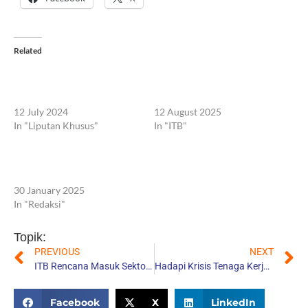
Related
Nurhayati Subakat: Otak Atik
ITB Luncurkan Museum ITB
Formula Sampo, Bisnis
untuk Abadikan 105 Tahun
hingga Kehidupan
Inovasi dan IPTEKS
12 July 2024
12 August 2025
In "Liputan Khusus"
In "ITB"
Kritik Keras Netizen Kepada
Alumni ITB: Perilakunya
Dipertanyakan
30 January 2025
In "Redaksi"
Topik:
PREVIOUS
NEXT
ITB Rencana Masuk Sektor Tambang, Ahli Peringatkan Ancamannya bagi Reputasi Akademik
Hadapi Krisis Tenaga Kerja, Jepang Berikan Fasilitas Rumah Hingga Subsidi Kuliah untuk Gen Z
Share:
Facebook
X
LinkedIn