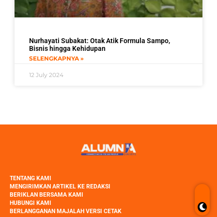
Nurhayati Subakat: Otak Atik Formula Sampo,
Bisnis hingga Kehidupan
SELENGKAPNYA »
12 July 2024
TENTANG KAMI
MENGIRIMKAN ARTIKEL KE REDAKSI
BERIKLAN BERSAMA KAMI
HUBUNGI KAMI
BERLANGGANAN MAJALAH VERSI CETAK