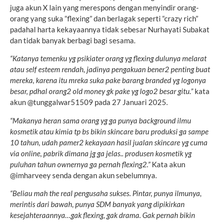
juga akun X lain yang merespons dengan menyindir orang-
orang yang suka “flexing” dan berlagak seperti “crazy rich”
padahal harta kekayaannya tidak sebesar Nurhayati Subakat
dan tidak banyak berbagi bagi sesama.
“
Katanya temenku yg psikiater orang yg flexing dulunya melarat
atau self esteem rendah, jadinya pengakuan bener2 penting buat
mereka, karena itu mreka suka pake barang branded yg logonya
besar, pdhal orang2 old money gk pake yg logo2 besar gitu.”
kata
akun @tunggalwar51509 pada 27 Januari 2025.
“Makanya heran sama orang yg ga punya background ilmu
kosmetik atau kimia tp bs bikin skincare baru produksi ga sampe
10 tahun, udah pamer2 kekayaan hasil jualan skincare yg cuma
via online, pabrik dimana jg ga jelas.. produsen kosmetik yg
puluhan tahun ownernya ga pernah flexing2.”
Kata akun
@imharveey senda dengan akun sebelumnya.
“Beliau mah the real pengusaha sukses. Pintar, punya ilmunya,
merintis dari bawah, punya SDM banyak yang dipikirkan
kesejahteraannya…gak flexing, gak drama. Gak pernah bikin