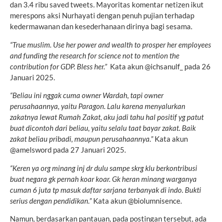
dan 3.4 ribu saved tweets. Mayoritas komentar netizen ikut
merespons aksi Nurhayati dengan penuh pujian terhadap
kedermawanan dan kesederhanaan dirinya bagi sesama.
“True muslim. Use her power and wealth to prosper her employees
and funding the research for science not to mention the
contribution for GDP. Bless her.”
Kata akun @ichsanulf_ pada 26
Januari 2025.
“Beliau ini nggak cuma owner Wardah, tapi owner
perusahaannya, yaitu Paragon. Lalu karena menyalurkan
zakatnya lewat Rumah Zakat, aku jadi tahu hal positif yg patut
buat dicontoh dari beliau, yaitu selalu taat bayar zakat. Baik
zakat beliau pribadi, maupun perusahaannya.”
Kata akun
@amelsword pada 27 Januari 2025.
“Keren ya org minang inj dr dulu sampe skrg klu berkontribusi
buat negara gk pernah koar koar. Gk heran minang warganya
cuman 6 juta tp masuk daftar sarjana terbanyak di indo. Bukti
serius dengan pendidikan.”
Kata akun @biolumnisence.
Namun, berdasarkan pantauan, pada postingan tersebut, ada