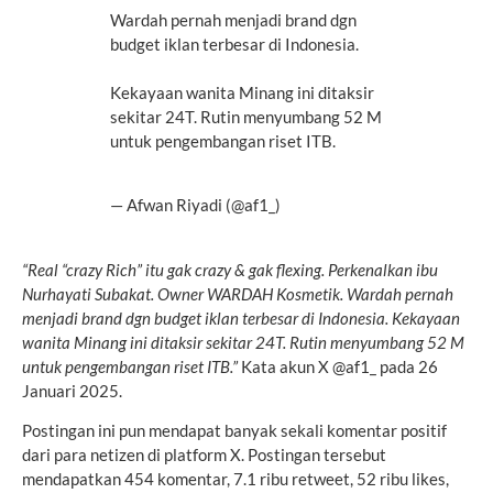
Wardah pernah menjadi brand dgn
budget iklan terbesar di Indonesia.
Kekayaan wanita Minang ini ditaksir
sekitar 24T. Rutin menyumbang 52 M
untuk pengembangan riset ITB.
pic.twitter.com/MqWOB6J8Eq
— Afwan Riyadi (@af1_)
January 26,
2025
“Real “crazy Rich” itu gak crazy & gak flexing. Perkenalkan ibu
Nurhayati Subakat. Owner WARDAH Kosmetik. Wardah pernah
menjadi brand dgn budget iklan terbesar di Indonesia. Kekayaan
wanita Minang ini ditaksir sekitar 24T. Rutin menyumbang 52 M
untuk pengembangan riset ITB.”
Kata akun X @af1_ pada 26
Januari 2025.
Postingan ini pun mendapat banyak sekali komentar positif
dari para netizen di platform X. Postingan tersebut
mendapatkan 454 komentar, 7.1 ribu retweet, 52 ribu likes,